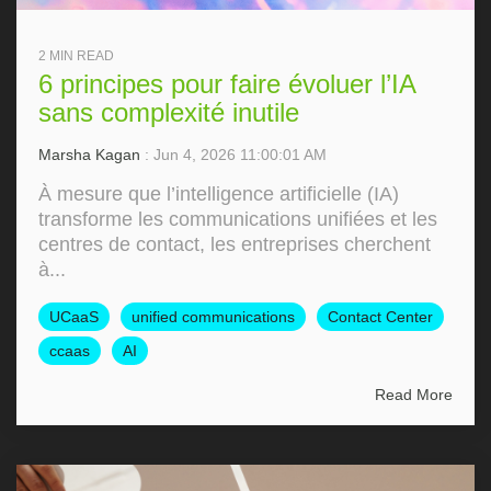
2 MIN READ
6 principes pour faire évoluer l’IA
sans complexité inutile
Marsha Kagan
: Jun 4, 2026 11:00:01 AM
À mesure que l’intelligence artificielle (IA)
transforme les communications unifiées et les
centres de contact, les entreprises cherchent
à...
UCaaS
unified communications
Contact Center
ccaas
AI
Read More