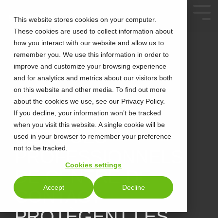
This website stores cookies on your computer.
These cookies are used to collect information about
how you interact with our website and allow us to
remember you. We use this information in order to
improve and customize your browsing experience
and for analytics and metrics about our visitors both
on this website and other media. To find out more
about the cookies we use, see our Privacy Policy.
4 MIN READ
COMMENT LES
If you decline, your information won’t be tracked
when you visit this website. A single cookie will be
SERVICES
used in your browser to remember your preference
not to be tracked.
PROFESSIONNELS
Cookies settings
DE CENTRE DE
Accept
Decline
CONTACT
PROTÈGENT LES