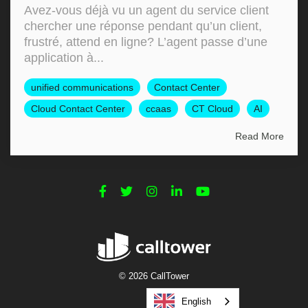
Avez-vous déjà vu un agent du service client
chercher une réponse pendant qu’un client,
frustré, attend en ligne? L’agent passe d’une
application à...
unified communications
Contact Center
Cloud Contact Center
ccaas
CT Cloud
AI
Read More
© 2026 CallTower
English