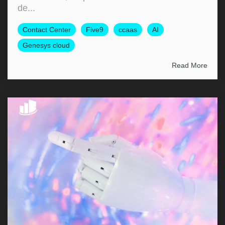
de...
Contact Center
Five9
ccaas
AI
Genesys cloud
Read More