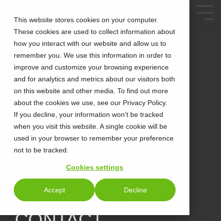
This website stores cookies on your computer.
These cookies are used to collect information about
how you interact with our website and allow us to
remember you. We use this information in order to
improve and customize your browsing experience
and for analytics and metrics about our visitors both
on this website and other media. To find out more
about the cookies we use, see our Privacy Policy.
4 MIN READ
PLUS FORTS
If you decline, your information won’t be tracked
when you visit this website. A single cookie will be
ENSEMBLE :
used in your browser to remember your preference
not to be tracked.
COMMUNICATIONS
Cookies settings
UNIFIÉES ET
Accept
Decline
CENTRE DE
CONTACT