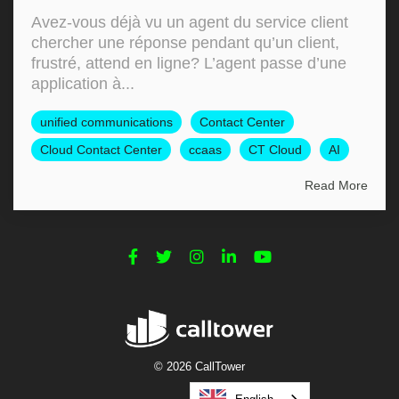
Avez-vous déjà vu un agent du service client
chercher une réponse pendant qu’un client,
frustré, attend en ligne? L’agent passe d’une
application à...
unified communications
Contact Center
Cloud Contact Center
ccaas
CT Cloud
AI
Read More
© 2026 CallTower