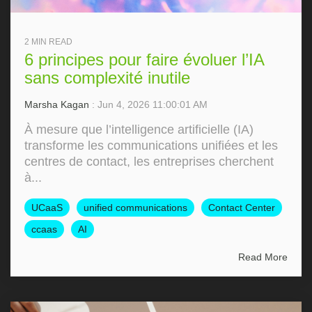
2 MIN READ
6 principes pour faire évoluer l’IA
sans complexité inutile
Marsha Kagan
: Jun 4, 2026 11:00:01 AM
À mesure que l’intelligence artificielle (IA)
transforme les communications unifiées et les
centres de contact, les entreprises cherchent
à...
UCaaS
unified communications
Contact Center
ccaas
AI
Read More