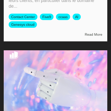
leurs clients, en particulier dans le domaine
de...
Contact Center
Five9
ccaas
AI
Genesys cloud
Read More